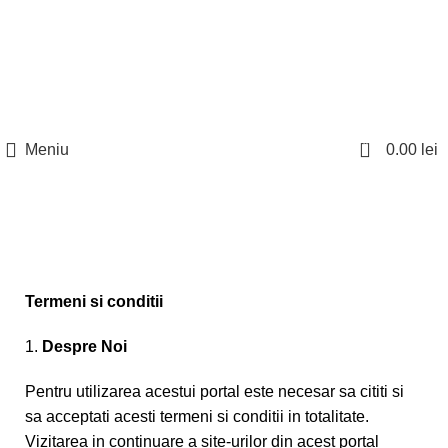
Nu toate produsele disponibile sunt listate pe site.
Telefon:
0746
Pentru mai multe informatii, contactati la numerele
962 186
;
0753
de telefon disponibile.
818 768
0
Meniu
0.00
lei
Termeni si conditii
Termeni si conditii
Despre Noi
Pentru utilizarea acestui portal este necesar sa cititi si
sa acceptati acesti termeni si conditii in totalitate.
Vizitarea in continuare a site-urilor din acest portal