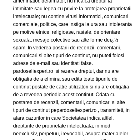
amenintator, defaimator, nu incalca dreptul la
intimitate sau legea cu privire la protejarea proprietatii
intelectuale; nu contine virusi informatici, comunicari
comerciale, politice, care instiga la ura sau intoleranta
pe motive etnice, religioase, rasiale, de orientare
sexuala, mesaje colective sau alte forme deï¿½
spam. In vederea postarii de recenzii, comentarii,
comunicari si alte tipuri de continut, nu puteti folosi
adrese de e-mail sau identitati false.
pardoseliexpert.ro isi rezerva dreptul, dar nu are
obligatia de a elimina sau edita toate tipurile de
continut postate de catre utilizatori si nu are obligatia
de a revedea periodic acest continut. Odata cu
postarea de recenzii, comentarii, comunicari si alte
tipuri de continut pepardoseliexpert.ro , transmiteti, in
afara cazurilor in care Societatea indica altfel,
drepturile de proprietate intelectuala, in mod
neexclusiv, perpetuu, irevocabil, asupra materialelor