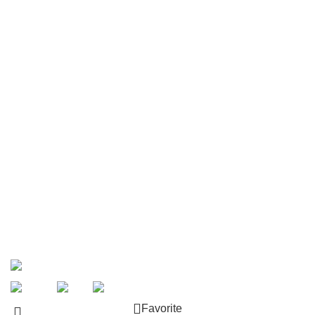
Produse
Servicii montaj
Decopertare
Intretinere & Reconditionare
Blog
Portofoliu
Despre noi
Showroom
Contact
© 2026 Pardoseli Expert. Toate drepturile rezervate.
Favorite