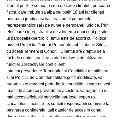
Contul pe Site se poate crea de catre clientul - persoana
fizica, care trebuie sa aiba cel puțin 18 ani iar clientul
persoana juridica isi va crea contul pe numele
reprezentantilor sai / pe numele persoanei juridice. Prin
efectuarea inregistrarii și deschiderea unui cont pe site-
ul pardoseliexpert.ro, clientul este de acord cu Politica
privind Protectia Datelor Personale publicata pe Site și
cu acesti Termeni și Conditii. Clientul are dreptul de a
inchide contul sau, fara a oferi motive, prin utilizarea
funcției „Dezactivare cont client”.
Intrucat prevederile Termenilor si Conditiilor de utilizare
si ai Politicii de Confidentialitate pot fi modificate, va
rugam sa le revedeti periodic. In conditiile in care nu veti
mai fi de acord cu prevederile acestora, va rugam sa nu
mai accesati/folositi serviciile pardoseliexpert.ro.
Daca folositi acest Site, sunteti responsabili cu privire la
pastrarea confidentialitatii datelor de acces in contul
dvs. de utilizator, creat pe Site si sunteti de acord sa va