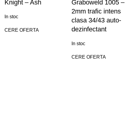
Knight – Ash
Graboweld 1005 –
2mm trafic intens
In stoc
clasa 34/43 auto-
dezinfectant
CERE OFERTA
In stoc
CERE OFERTA
Posturi recente
Cum sa montezi parchet?
decembrie 21, 2023
Fara comentarii