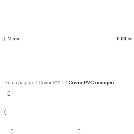
Nu toate produsele disponibile sunt listate
Telefon:
pe site. Pentru mai multe informatii,
0746 962 186
contactati la numerele de telefon
;
0753 818
disponibile.
768
Meniu
0.00
lei
Covor PVC omogen
Prima pagină
Covor PVC
Covor PVC omogen