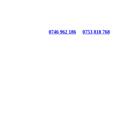
formatii, contactati la numerele de telefon disponibile.
bile sunt listate pe site. Pentru mai multe informatii, contactati la numer
Telefon:
0746 962 186
;
0753 818 768