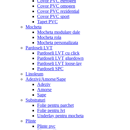
Covor PVC eterogen
Covor PVC omogen
Covor PVC rezidential
Covor PVC sport
Tapet PVC
Mocheta
Mocheta modulare dale
Mocheta rola
Mocheta personalizata
Pardoseli LVT
Pardoseli LVT cu click
Pardoseli LVT gluedown
Pardoseli LVT loose-lay
Pardoseli SPC
Linoleum
Adezivi/Amorse/Sape
Adeziv
Amorse
Sape
Substraturi
Folie pentru parchet
Folie pentru lvt
Underlay pentru mocheta
Plinte
Plinte pvc