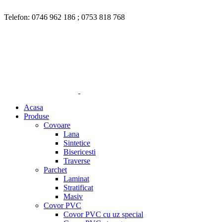
Nu toate produsele disponibile sunt listate pe site. Pentru mai multe in
Telefon:
0746 962 186
;
0753 818 768
Nu toate produsele disponi
Acasa
Produse
Covoare
Lana
Sintetice
Bisericesti
Traverse
Parchet
Laminat
Stratificat
Masiv
Covor PVC
Covor PVC cu uz special