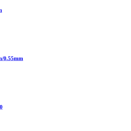
m
mm/0.55mm
0