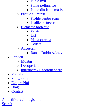
Plinte mdf
Plinte polimerice
Plinte din lemn masiv
Profile aluminiu
Profile pentru scari
Profile de trecere
Elemente protectie
Pereti
Usi
Mana curenta
Coltare
Accesorii
Banda Dublu Adeziva
Servicii
Montaj
Decopertare
Intretinere / Reconditionare
Portofoliu
Showroom
Despre Noi
Blog
Contact
Autentificare / Inregistrare
Search