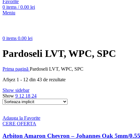
Favorite
0
items
/
0.00
lei
Meniu
0
items
0.00
lei
Pardoseli LVT, WPC, SPC
Prima pagină
Pardoseli LVT, WPC, SPC
Afișez 1 - 12 din 43 de rezultate
Show sidebar
Show
9
12
18
24
Adauga la Favorite
CERE OFERTA
Arbiton Amaron Chevron – Johannes Oak 5mm/0.