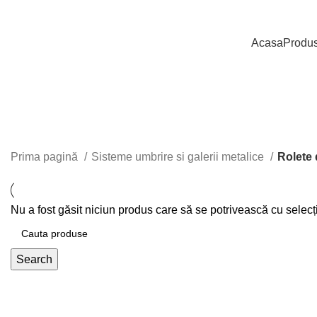
Nu toate produsele disponibile sunt listate pe site. Pentru mai
Acasa
Produ
Prima pagină
Sisteme umbrire si galerii metalice
Rolete 
Nu a fost găsit niciun produs care să se potrivească cu selecți
Search