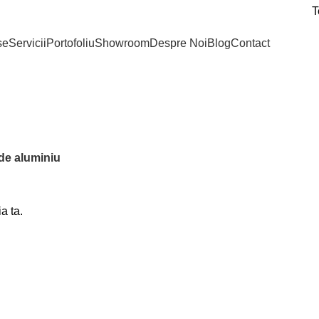
 multe informatii, contactati la numerele de telefon disponibile.
T
se
Servicii
Portofoliu
Showroom
Despre Noi
Blog
Contact
Rolete de aluminiu
de aluminiu
a ta.