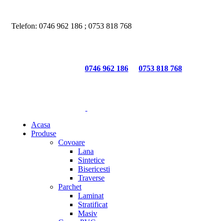
Nu toate produsele disponibile sunt listate pe site. Pentru mai multe
informatii, contactati la numerele de telefon disponibile.
Telefon:
0746 962 186
;
0753 818 768
Nu toate produsele disponibile sunt listate pe site. Pentru mai mult
informatii, contactati la numerele de telefon disponibile.
Telefon:
0746 962 186
;
0753 818 768
Acasa
Produse
Covoare
Lana
Sintetice
Bisericesti
Traverse
Parchet
Laminat
Stratificat
Masiv