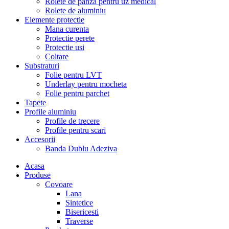
Rolete de panza pentru uz medical
Rolete de aluminiu
Elemente protectie
Mana curenta
Protectie perete
Protectie usi
Coltare
Substraturi
Folie pentru LVT
Underlay pentru mocheta
Folie pentru parchet
Tapete
Profile aluminiu
Profile de trecere
Profile pentru scari
Accesorii
Banda Dublu Adeziva
Acasa
Produse
Covoare
Lana
Sintetice
Bisericesti
Traverse