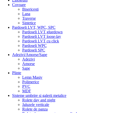
Linoleum
Covoare
Bisericesti
Lana
Traverse
Sintetice
Pardoseli LVT, WPC, SPC
Pardoseli LVT gluedown
Pardoseli LVT loose-lay
Pardoseli LVT cu click
Pardoseli WPC
Pardoseli SPC
Adezivi/Amorse/Sape
Adezivi
Amorse
Sape
Plinte
Lemn Masiv
Polimerice
PVC
MDF
Sisteme umbrire si galerii metalice
Rolete day and night
Jaluzele verticale
Rolete de panza