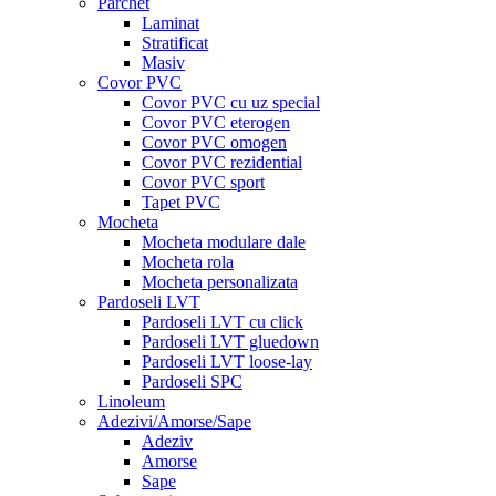
Parchet
Laminat
Stratificat
Masiv
Covor PVC
Covor PVC cu uz special
Covor PVC eterogen
Covor PVC omogen
Covor PVC rezidential
Covor PVC sport
Tapet PVC
Mocheta
Mocheta modulare dale
Mocheta rola
Mocheta personalizata
Pardoseli LVT
Pardoseli LVT cu click
Pardoseli LVT gluedown
Pardoseli LVT loose-lay
Pardoseli SPC
Linoleum
Adezivi/Amorse/Sape
Adeziv
Amorse
Sape