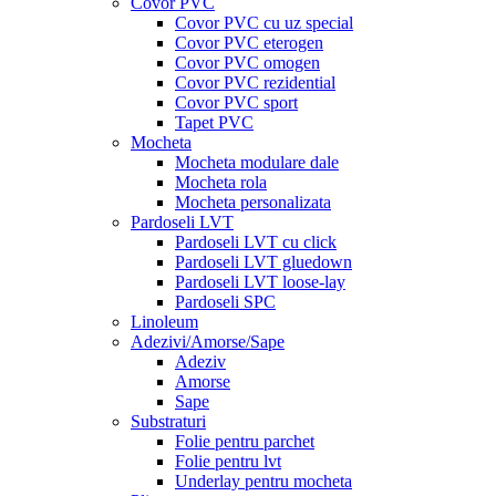
Covor PVC
Covor PVC cu uz special
Covor PVC eterogen
Covor PVC omogen
Covor PVC rezidential
Covor PVC sport
Tapet PVC
Mocheta
Mocheta modulare dale
Mocheta rola
Mocheta personalizata
Pardoseli LVT
Pardoseli LVT cu click
Pardoseli LVT gluedown
Pardoseli LVT loose-lay
Pardoseli SPC
Linoleum
Adezivi/Amorse/Sape
Adeziv
Amorse
Sape
Substraturi
Folie pentru parchet
Folie pentru lvt
Underlay pentru mocheta