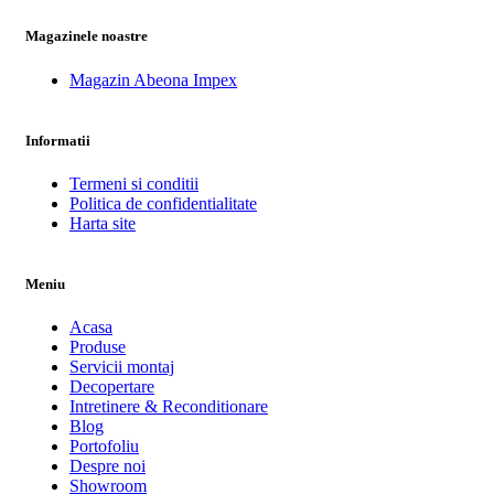
Magazinele noastre
Magazin Abeona Impex
Informatii
Termeni si conditii
Politica de confidentialitate
Harta site
Meniu
Acasa
Produse
Servicii montaj
Decopertare
Intretinere & Reconditionare
Blog
Portofoliu
Despre noi
Showroom