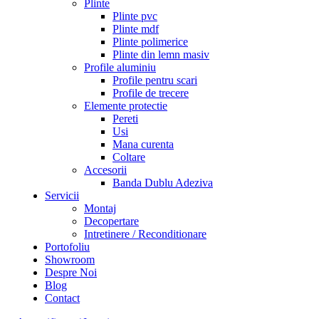
Plinte
Plinte pvc
Plinte mdf
Plinte polimerice
Plinte din lemn masiv
Profile aluminiu
Profile pentru scari
Profile de trecere
Elemente protectie
Pereti
Usi
Mana curenta
Coltare
Accesorii
Banda Dublu Adeziva
Servicii
Montaj
Decopertare
Intretinere / Reconditionare
Portofoliu
Showroom
Despre Noi
Blog
Contact