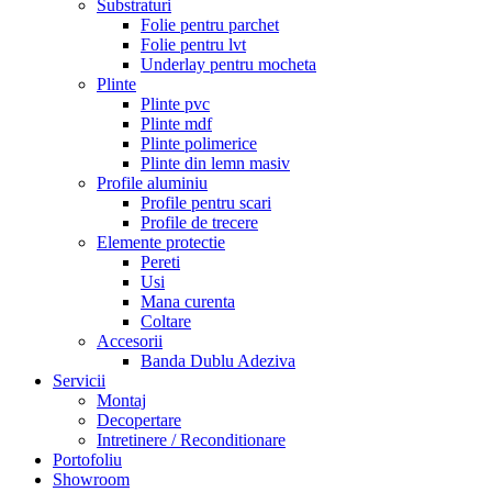
Substraturi
Folie pentru parchet
Folie pentru lvt
Underlay pentru mocheta
Plinte
Plinte pvc
Plinte mdf
Plinte polimerice
Plinte din lemn masiv
Profile aluminiu
Profile pentru scari
Profile de trecere
Elemente protectie
Pereti
Usi
Mana curenta
Coltare
Accesorii
Banda Dublu Adeziva
Servicii
Montaj
Decopertare
Intretinere / Reconditionare
Portofoliu
Showroom