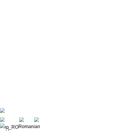
Produse
Servicii montaj
Decopertare
Intretinere & Reconditionare
Blog
Portofoliu
Despre noi
Showroom
Contact
© 2026 Pardoseli Expert. Toate drepturile rezervate.
Romanian