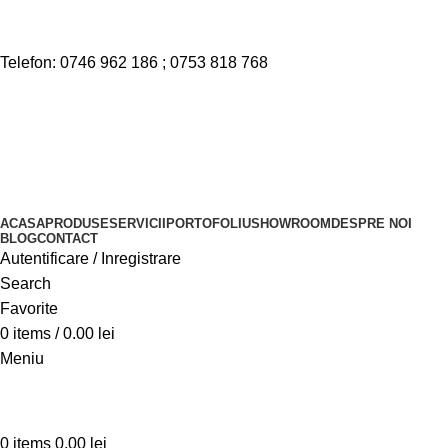
Nu toate produsele disponibile sunt listate pe site. Pentru mai
multe informatii, contactati la numerele de telefon disponibile.
Telefon:
0746 962 186
;
0753 818 768
Nu toate produsele disponibile sunt listate pe site. Pentru mai
multe informatii, contactati la numerele de telefon disponibile.
Telefon:
0746 962 186
;
0753 818 768
ACASA
PRODUSE
SERVICII
PORTOFOLIU
SHOWROOM
DESPRE NOI
BLOG
CONTACT
Autentificare / Inregistrare
Search
Favorite
0
items
/
0.00
lei
Meniu
0
items
0.00
lei