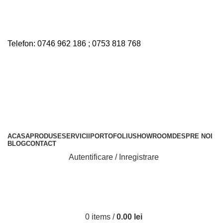
Nu toate produsele disponibile sunt listate pe site. Pentru
mai multe informatii, contactati la numerele de telefon
disponibile.
Telefon:
0746 962 186
;
0753 818 768
Nu toate produsele disponibile sunt listate pe site. Pentru
mai multe informatii, contactati la numerele de telefon
disponibile.
Telefon:
0746 962 186
;
0753 818 768
ACASA
PRODUSE
SERVICII
PORTOFOLIU
SHOWROOM
DESPRE NOI
BLOG
CONTACT
Autentificare / Inregistrare
0
items
/
0.00
lei