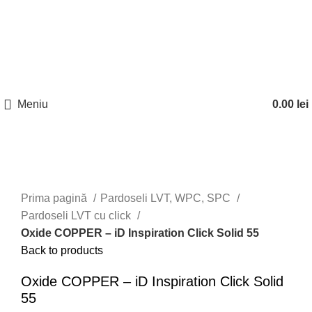
Nu toate produsele disponibile sunt listate pe site.
Telefon:
0746
Pentru mai multe informatii, contactati la numerele
962 186
;
0753
de telefon disponibile.
818 768
Meniu
0.00
lei
Click to enlarge
Prima pagină
Pardoseli LVT, WPC, SPC
Pardoseli LVT cu click
Oxide COPPER – iD Inspiration Click Solid 55
Back to products
Oxide COPPER – iD Inspiration Click Solid
55