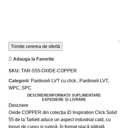
Adauga la Favorite
SKU:
TAR-S55-OXIDE-COPPER
Categorii:
Pardoseli LVT cu click
,
Pardoseli LVT,
WPC, SPC
DESCRIERE
INFORMAȚII SUPLIMENTARE
EXPEDIERE ȘI LIVRARE
Descriere
Oxide COPPER din colecția iD Inspiration Click Solid
55 de la Tarkett aduce un aspect industrial cald, cu
tonuri de cupru și rugină, în format placă pătrată