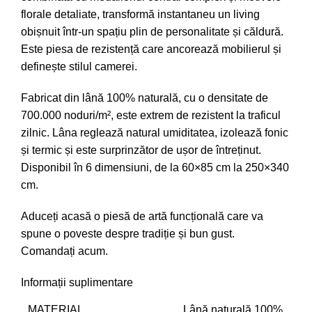
florale detaliate, transformă instantaneu un living
obișnuit într-un spațiu plin de personalitate și căldură.
Este piesa de rezistență care ancorează mobilierul și
definește stilul camerei.
Fabricat din lână 100% naturală, cu o densitate de
700.000 noduri/m², este extrem de rezistent la traficul
zilnic. Lâna reglează natural umiditatea, izolează fonic
și termic și este surprinzător de ușor de întreținut.
Disponibil în 6 dimensiuni, de la 60×85 cm la 250×340
cm.
Aduceți acasă o piesă de artă funcțională care va
spune o poveste despre tradiție și bun gust.
Comandați acum.
Informații suplimentare
MATERIAL
Lână naturală 100%