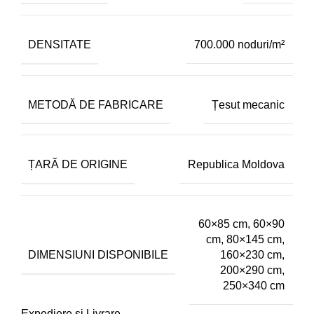
DENSITATE
700.000 noduri/m²
METODĂ DE FABRICARE
Țesut mecanic
ȚARĂ DE ORIGINE
Republica Moldova
60×85 cm, 60×90
cm, 80×145 cm,
DIMENSIUNI DISPONIBILE
160×230 cm,
200×290 cm,
250×340 cm
Expediere și Livrare