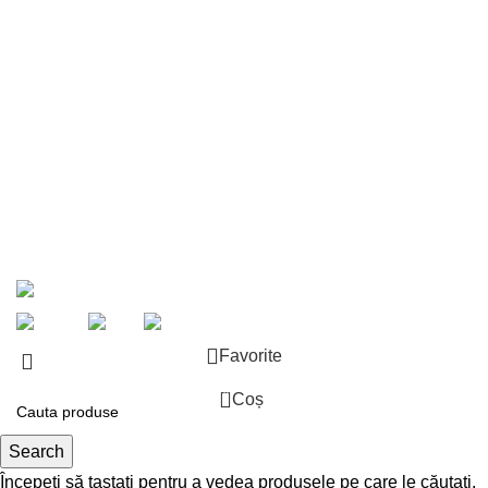
Intretinere & Reconditionare
Blog
Portofoliu
Despre noi
Showroom
Contact
© 2026 Pardoseli Expert. Toate drepturile rezervate.
Favorite
0
Coș
Search
Începeți să tastați pentru a vedea produsele pe care le căutați.