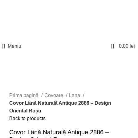
Nu toate produsele disponibile sunt listate pe site.
Telefon:
0746
Pentru mai multe informatii, contactati la numerele
962 186
;
0753
de telefon disponibile.
818 768
0
Meniu
0.00
lei
Click to enlarge
Prima pagină
Covoare
Lana
Covor Lână Naturală Antique 2886 – Design
Oriental Roșu
Back to products
Covor Lână Naturală Antique 2886 –