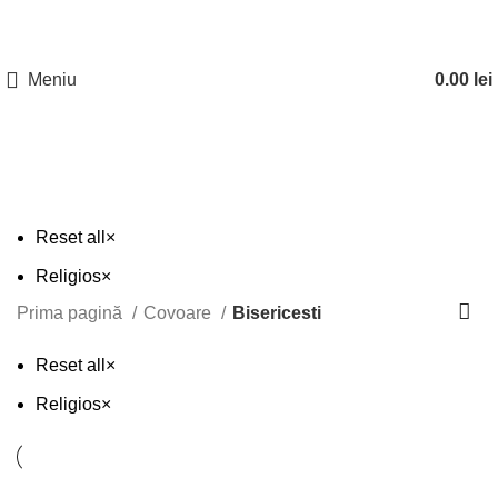
Nu toate produsele disponibile sunt listate pe site. Pentru
Telefon:
0746 962
mai multe informatii, contactati la numerele de telefon
186
;
0753 818
disponibile.
768
Meniu
0.00
lei
Bisericesti
Reset all
×
Religios
×
Prima pagină
Covoare
Bisericesti
Reset all
×
Religios
×