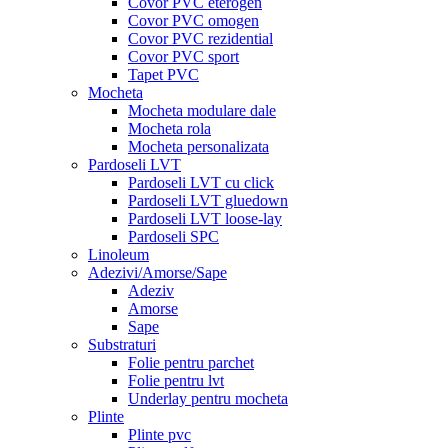
Covor PVC eterogen
Covor PVC omogen
Covor PVC rezidential
Covor PVC sport
Tapet PVC
Mocheta
Mocheta modulare dale
Mocheta rola
Mocheta personalizata
Pardoseli LVT
Pardoseli LVT cu click
Pardoseli LVT gluedown
Pardoseli LVT loose-lay
Pardoseli SPC
Linoleum
Adezivi/Amorse/Sape
Adeziv
Amorse
Sape
Substraturi
Folie pentru parchet
Folie pentru lvt
Underlay pentru mocheta
Plinte
Plinte pvc