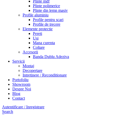
Plinte mdf
Plinte polimerice
Plinte din lemn masiv
Profile aluminiu
Profile pentru scari
Profile de trecere
Elemente protectie
Pereti
Usi
Mana curenta
Coltare
Accesorii
Banda Dublu Adeziva
Servicii
Montaj
Decopertare
Intretinere / Reconditionare
Portofoliu
Showroom
Despre Noi
Blog
Contact
Autentificare / Inregistrare
Search