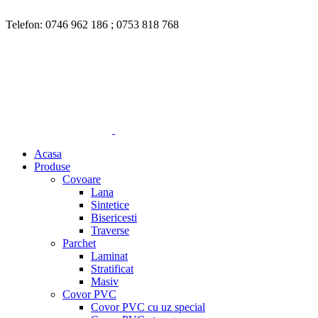
Nu toate produsele disponibile sunt listate pe site. Pentru mai multe in
Telefon:
0746 962 186
;
0753 818 768
Nu toate produsele disponi
Acasa
Produse
Covoare
Lana
Sintetice
Bisericesti
Traverse
Parchet
Laminat
Stratificat
Masiv
Covor PVC
Covor PVC cu uz special